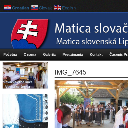
Croatian
Slovak
English
Početna
O nama
Galerija
Preuzimanja
Kontakt
Časopis P
IMG_7645