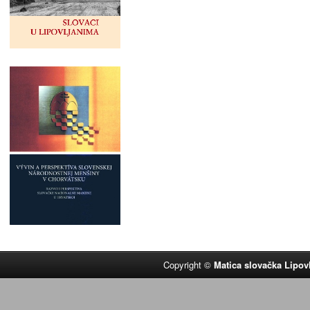
Copyright ©
Matica slovačka Lipov