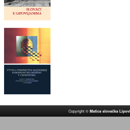
Copyright ©
Matica slovačka Lipov