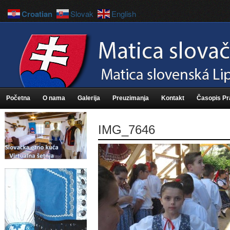
Croatian
Slovak
English
Početna
O nama
Galerija
Preuzimanja
Kontakt
Časopis P
IMG_7646