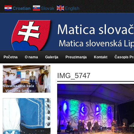
Croatian
Slovak
English
Početna
O nama
Galerija
Preuzimanja
Kontakt
Časopis P
IMG_5747