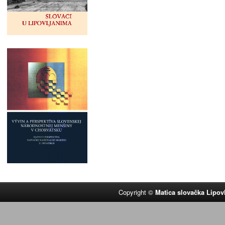
Copyright ©
Matica slovačka Lipov