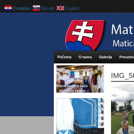
Croatian
Slovak
English
Početna
O nama
Galerija
Preuzim
IMG_5