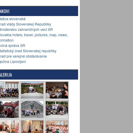
NKOVI
Matica slovenská
Úrad vlády Slovenskej Republiky
Ministerstvo zahraničných vecí SR
Slovakia hotels, travel, pictures, map, news,
formation
Colná správa SR
Štatistický úrad Slovenskej republiky
Úrad pre verejné obstarávanie
Općina Lipovljani
LERIJA