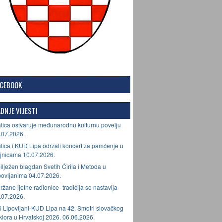
ACEBOOK
DNJE VIJESTI
tica ostvaruje međunarodnu kulturnu povelju
.07.2026.
tica i KUD Lipa održali koncert za pamćenje u
jnicama 10.07.2026.
ilježen blagdan Svetih Ćirila i Metoda u
povljanima 04.07.2026.
ržane ljetne radionice- tradicija se nastavlja
.07.2026.
 Lipovljani-KUD Lipa na 42. Smotri slovačkog
lklora u Hrvatskoj 2026. 06.06.2026.