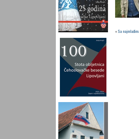
«
Sa najmlađima