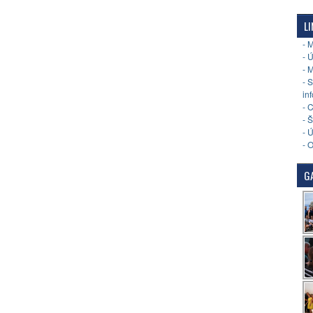
LI
- 
- 
- 
- 
in
- 
- 
- 
- 
GA