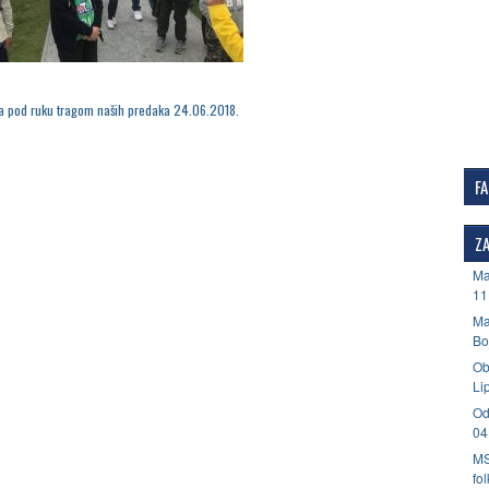
 pod ruku tragom naših predaka 24.06.2018.
F
ZA
Ma
11
Ma
Bo
Ob
Li
Od
04
MS
fo