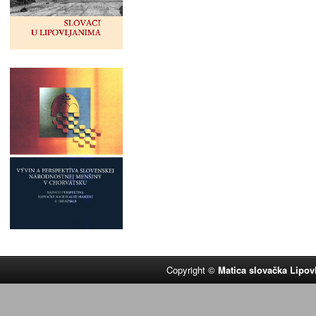
Copyright ©
Matica slovačka Lipov