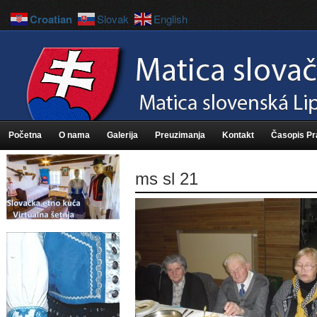
Croatian
Slovak
English
Početna
O nama
Galerija
Preuzimanja
Kontakt
Časopis P
ms sl 21