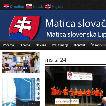
Croatian
Slovak
English
Početna
O nama
Galerija
Preuzimanja
Kontakt
Časopis P
ms sl 24