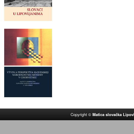
Copyright ©
Matica slovačka Lipov