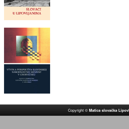
Copyright ©
Matica slovačka Lipov