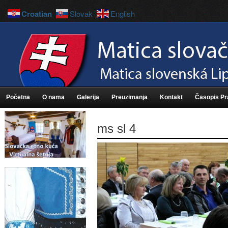
Croatian
Slovak
English
Početna
O nama
Galerija
Preuzimanja
Kontakt
Časopis P
ms sl 4