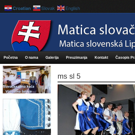
Croatian
Slovak
English
Početna
O nama
Galerija
Preuzimanja
Kontakt
Časopis P
ms sl 5