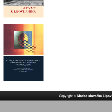
Copyright ©
Matica slovačka Lipov