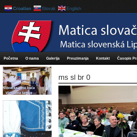
Croatian
Slovak
English
Početna
O nama
Galerija
Preuzimanja
Kontakt
Časopis P
ms sl br 0