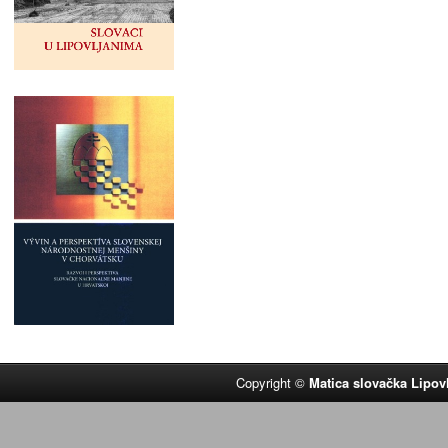
Copyright ©
Matica slovačka Lipov