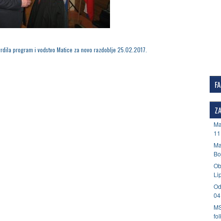
vrdila program i vodstvo Matice za novo razdoblje 25.02.2017.
F
ZA
Ma
11
Ma
Bo
Ob
Li
Od
04
MS
fo