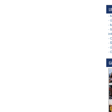
LI
- 
- 
- 
- 
in
- 
- 
- 
- 
GA