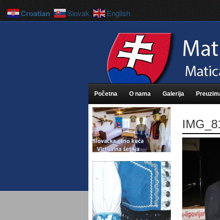
Croatian
Slovak
English
Početna
O nama
Galerija
Preuzim
IMG_8