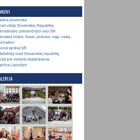
NKOVI
Matica slovenská
Úrad vlády Slovenskej Republiky
Ministerstvo zahraničných vecí SR
Slovakia hotels, travel, pictures, map, news,
formation
Colná správa SR
Štatistický úrad Slovenskej republiky
Úrad pre verejné obstarávanie
Općina Lipovljani
LERIJA