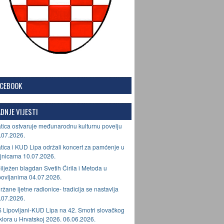
ACEBOOK
DNJE VIJESTI
tica ostvaruje međunarodnu kulturnu povelju
.07.2026.
tica i KUD Lipa održali koncert za pamćenje u
jnicama 10.07.2026.
ilježen blagdan Svetih Ćirila i Metoda u
povljanima 04.07.2026.
ržane ljetne radionice- tradicija se nastavlja
.07.2026.
 Lipovljani-KUD Lipa na 42. Smotri slovačkog
lklora u Hrvatskoj 2026. 06.06.2026.