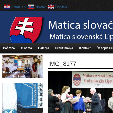
Croatian
Slovak
English
Početna
O nama
Galerija
Preuzimanja
Kontakt
Časopis P
IMG_8177