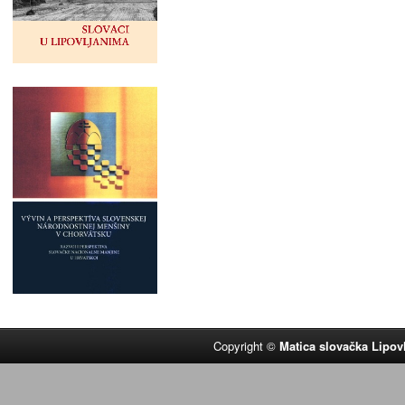
Copyright ©
Matica slovačka Lipov