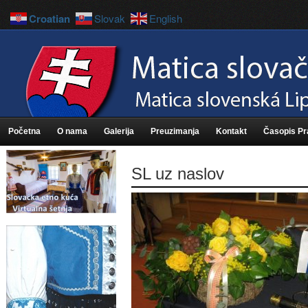
Croatian
Slovak
English
Početna
O nama
Galerija
Preuzimanja
Kontakt
Časopis P
SL uz naslov