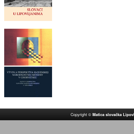
Copyright ©
Matica slovačka Lipov