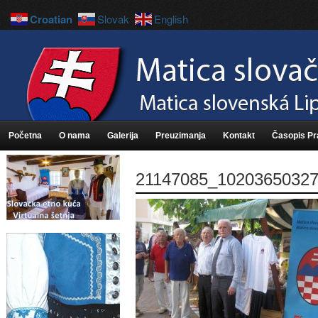
Croatian
Slovak
English
Početna
O nama
Galerija
Preuzimanja
Kontakt
Časopis P
21147085_1020365032