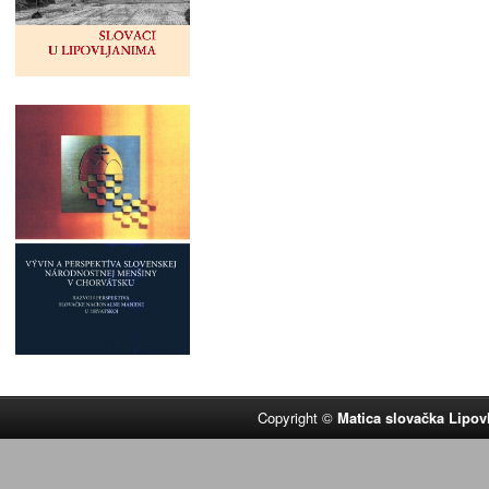
Copyright ©
Matica slovačka Lipov