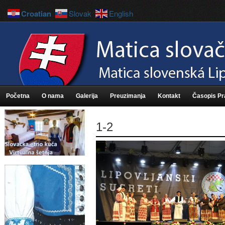
Croatian
Slovak
English
Početna
O nama
Galerija
Preuzimanja
Kontakt
Časopis P
1-2