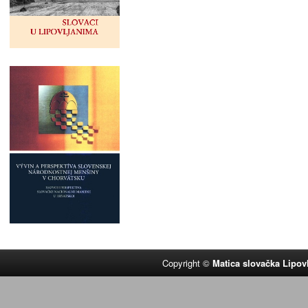
Copyright ©
Matica slovačka Lipov