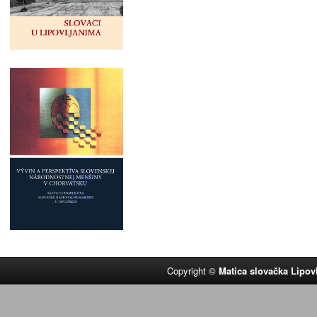
Copyright ©
Matica slovačka Lipov