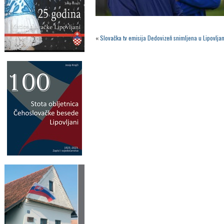
«
Slovačka tv emisija Dedovizeň snimljena u Lipovlj