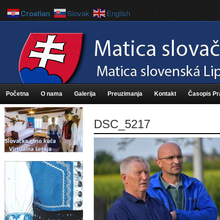
Croatian
Slovak
English
Početna
O nama
Galerija
Preuzimanja
Kontakt
Časopis P
DSC_5217