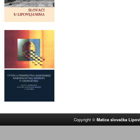
Copyright ©
Matica slovačka Lipov