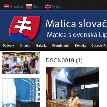
Croatian
Slovak
English
Početna
O nama
Galerija
Preuzimanja
Kontakt
Časopis P
DSCN0019 (1)