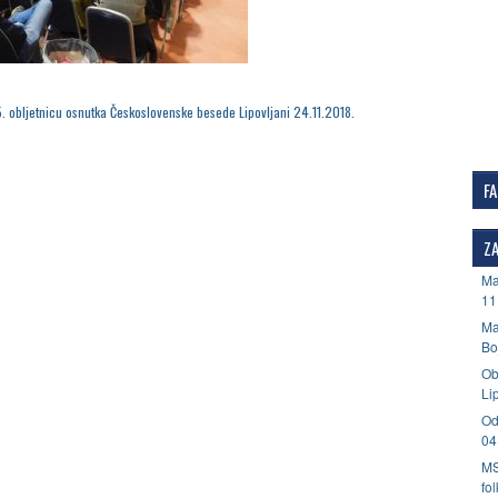
. obljetnicu osnutka Československe besede Lipovljani 24.11.2018.
F
ZA
Ma
11
Ma
Bo
Ob
Li
Od
04
MS
fo