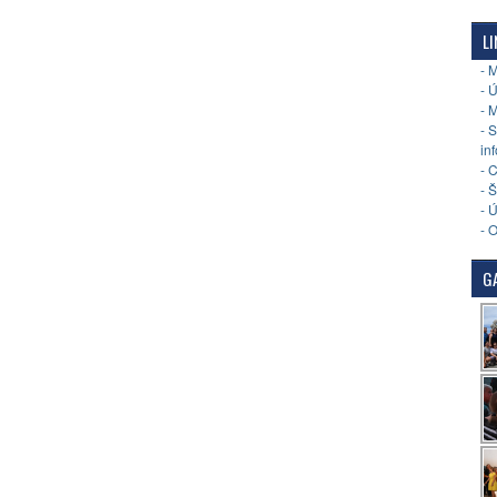
LI
- 
- 
- 
- 
in
- 
- 
- 
- 
GA