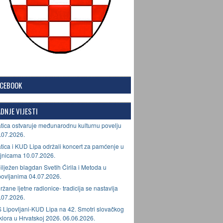
ACEBOOK
DNJE VIJESTI
tica ostvaruje međunarodnu kulturnu povelju
.07.2026.
tica i KUD Lipa održali koncert za pamćenje u
jnicama 10.07.2026.
ilježen blagdan Svetih Ćirila i Metoda u
povljanima 04.07.2026.
ržane ljetne radionice- tradicija se nastavlja
.07.2026.
 Lipovljani-KUD Lipa na 42. Smotri slovačkog
lklora u Hrvatskoj 2026. 06.06.2026.