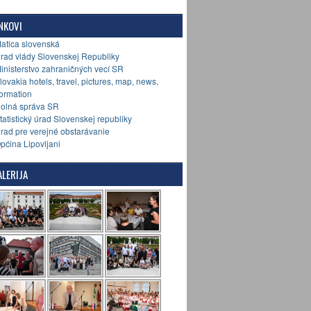
NKOVI
Matica slovenská
Úrad vlády Slovenskej Republiky
Ministerstvo zahraničných vecí SR
Slovakia hotels, travel, pictures, map, news,
formation
Colná správa SR
Štatistický úrad Slovenskej republiky
Úrad pre verejné obstarávanie
Općina Lipovljani
LERIJA