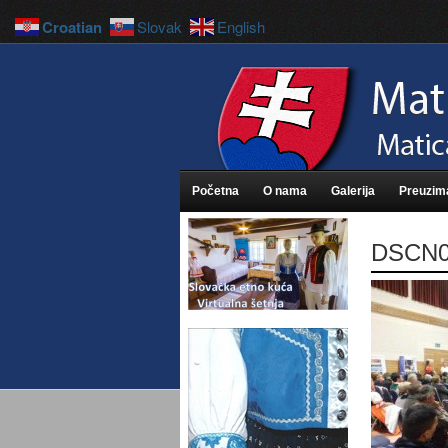
Croatian
Slovak
English
Početna
O nama
Galerija
Preuzim
DSCN0