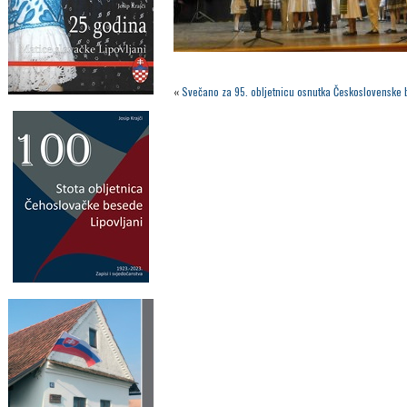
«
Svečano za 95. obljetnicu osnutka Československe 