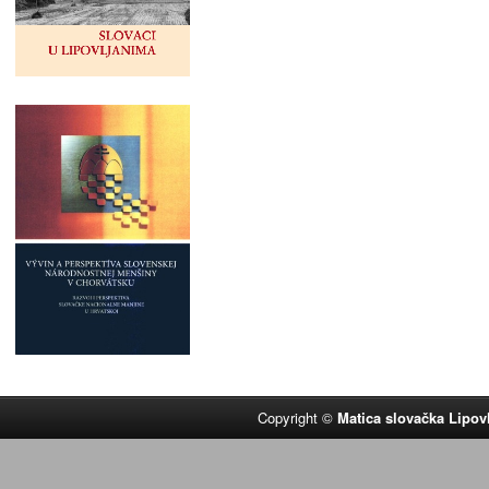
Copyright ©
Matica slovačka Lipov