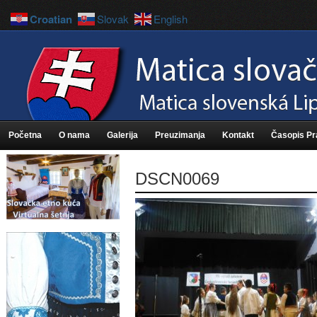
Croatian
Slovak
English
Početna
O nama
Galerija
Preuzimanja
Kontakt
Časopis P
DSCN0069