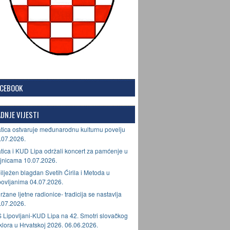
ACEBOOK
DNJE VIJESTI
tica ostvaruje međunarodnu kulturnu povelju
.07.2026.
tica i KUD Lipa održali koncert za pamćenje u
jnicama 10.07.2026.
ilježen blagdan Svetih Ćirila i Metoda u
povljanima 04.07.2026.
ržane ljetne radionice- tradicija se nastavlja
.07.2026.
 Lipovljani-KUD Lipa na 42. Smotri slovačkog
lklora u Hrvatskoj 2026. 06.06.2026.