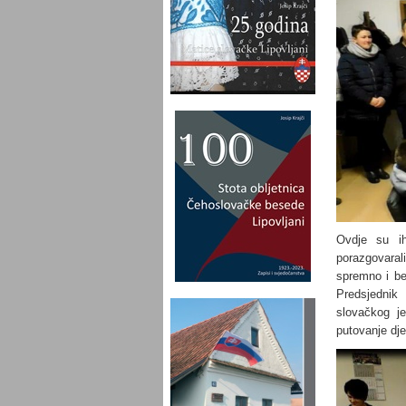
Ovdje su i
porazgovarali
spremno i bez
Predsjednik
slovačkog j
putovanje djec