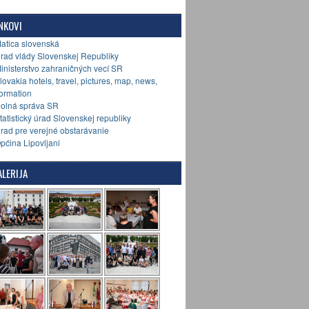
NKOVI
Matica slovenská
Úrad vlády Slovenskej Republiky
Ministerstvo zahraničných vecí SR
Slovakia hotels, travel, pictures, map, news,
formation
Colná správa SR
Štatistický úrad Slovenskej republiky
Úrad pre verejné obstarávanie
Općina Lipovljani
LERIJA