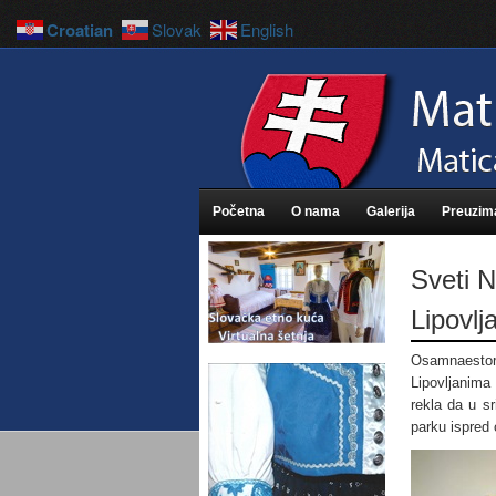
Croatian
Slovak
English
Početna
O nama
Galerija
Preuzim
Sveti N
Lipovlj
Osamnaestoro
Lipovljanima
rekla da u s
parku ispred 