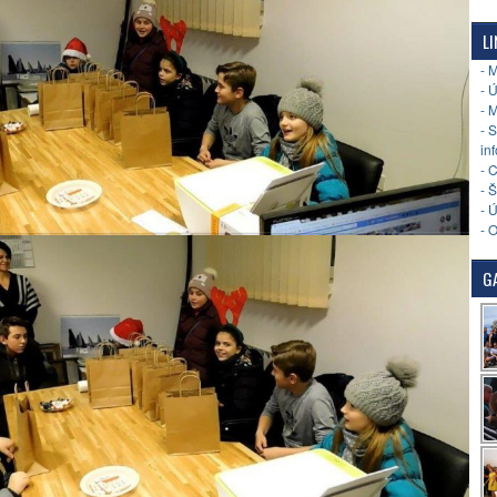
LI
- 
- 
- 
- 
in
- 
- 
- 
- 
GA