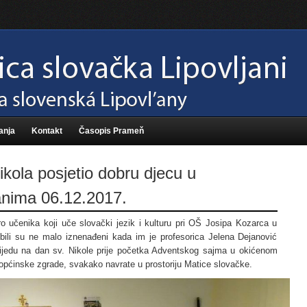
anja
Kontakt
Časopis Prameň
ikola posjetio dobru djecu u
anima 06.12.2017.
 učenika koji uče slovački jezik i kulturu pri OŠ Josipa Kozarca u
 bili su ne malo iznenađeni kada im je profesorica Jelena Dejanović
rijedu na dan sv. Nikole prije početka Adventskog sajma u okićenom
općinske zgrade, svakako navrate u prostoriju Matice slovačke.