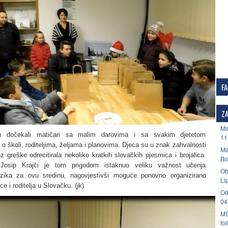
F
ZA
Ma
h dočekali matičari sa malim darovima i sa svakim djetetom
11
 o školi, roditeljima, željama i planovima. Djeca su u znak zahvalnosti
Ma
 greške odrecitirala nekoliko kratkih slovačkih pjesmica i brojalica.
Bo
 Josip Krajči je tom prigodom istaknuo veliku važnost učenja
Ob
ezika za ovu sredinu, nagovjestivši moguće ponovno organizirano
Li
e i roditelja u Slovačku. (jk)
Od
04
MS
fo