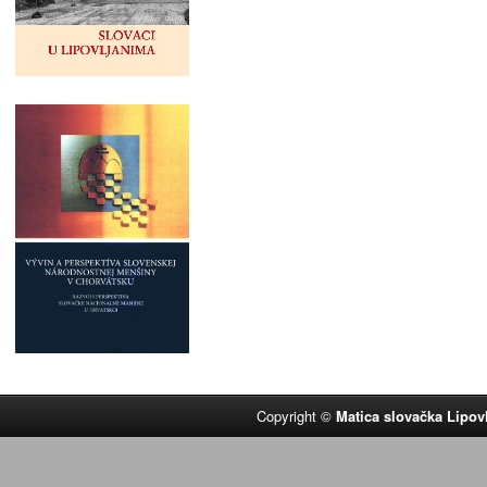
Copyright ©
Matica slovačka Lipov