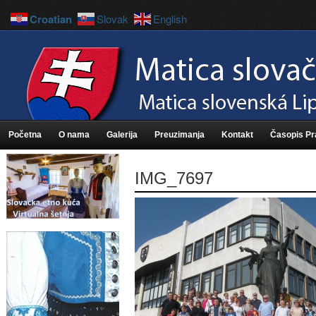
Croatian
Slovak
English
Početna
O nama
Galerija
Preuzimanja
Kontakt
Časopis P
IMG_7697