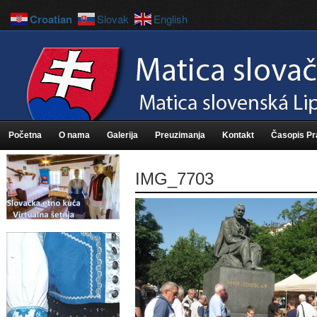
Croatian
Slovak
English
Početna
O nama
Galerija
Preuzimanja
Kontakt
Časopis P
IMG_7703