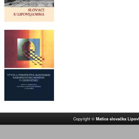
Copyright ©
Matica slovačka Lipov