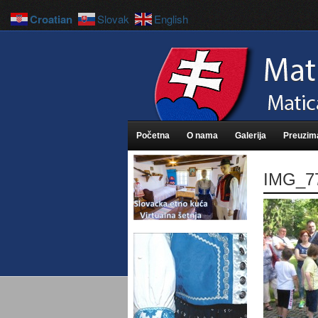
Croatian
Slovak
English
Početna
O nama
Galerija
Preuzim
IMG_7