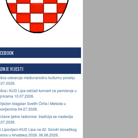
ACEBOOK
DNJE VIJESTI
tica ostvaruje međunarodnu kulturnu povelju
.07.2026.
tica i KUD Lipa održali koncert za pamćenje u
jnicama 10.07.2026.
ilježen blagdan Svetih Ćirila i Metoda u
povljanima 04.07.2026.
ržane ljetne radionice- tradicija se nastavlja
.07.2026.
 Lipovljani-KUD Lipa na 42. Smotri slovačkog
lklora u Hrvatskoj 2026. 06.06.2026.