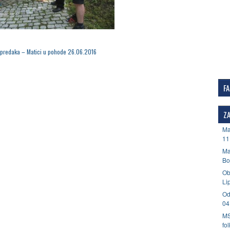
predaka – Matici u pohode 26.06.2016
F
ZA
Ma
11
Ma
Bo
Ob
Li
Od
04
MS
fo