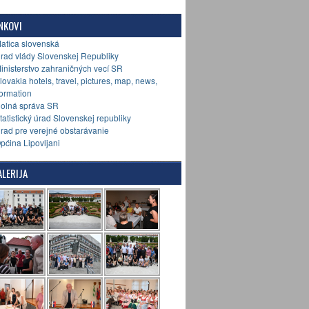
NKOVI
Matica slovenská
Úrad vlády Slovenskej Republiky
Ministerstvo zahraničných vecí SR
Slovakia hotels, travel, pictures, map, news,
formation
Colná správa SR
Štatistický úrad Slovenskej republiky
Úrad pre verejné obstarávanie
Općina Lipovljani
LERIJA