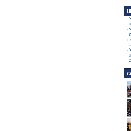
LI
- 
- 
- 
- 
in
- 
- 
- 
- 
GA