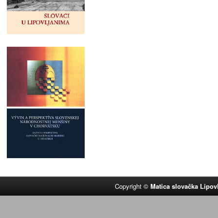
Copyright ©
Matica slovačka Lipov