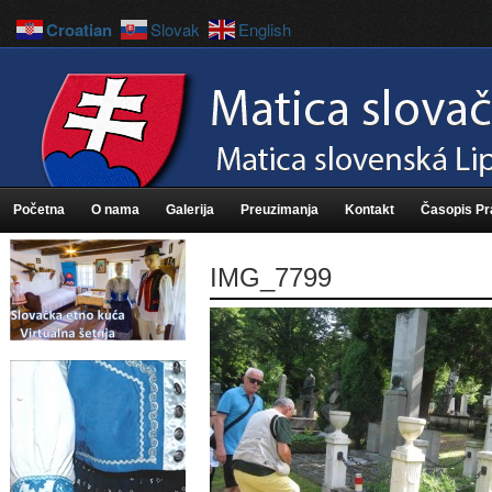
Croatian
Slovak
English
Početna
O nama
Galerija
Preuzimanja
Kontakt
Časopis P
IMG_7799