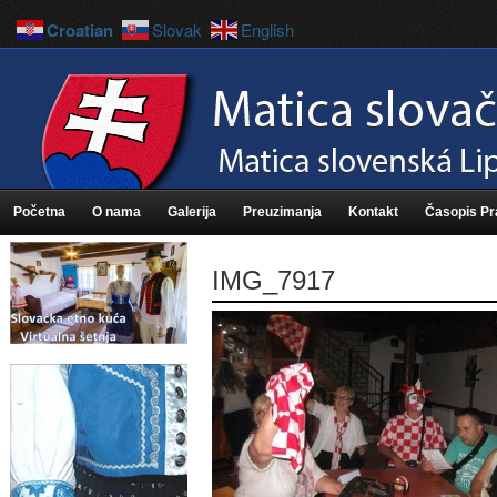
Croatian
Slovak
English
Početna
O nama
Galerija
Preuzimanja
Kontakt
Časopis P
IMG_7917