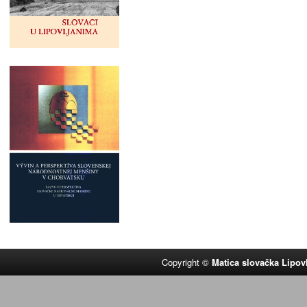
Copyright ©
Matica slovačka Lipov