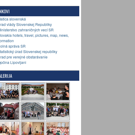
NKOVI
Matica slovenská
Úrad vlády Slovenskej Republiky
Ministerstvo zahraničných vecí SR
Slovakia hotels, travel, pictures, map, news,
formation
Colná správa SR
Štatistický úrad Slovenskej republiky
Úrad pre verejné obstarávanie
Općina Lipovljani
LERIJA