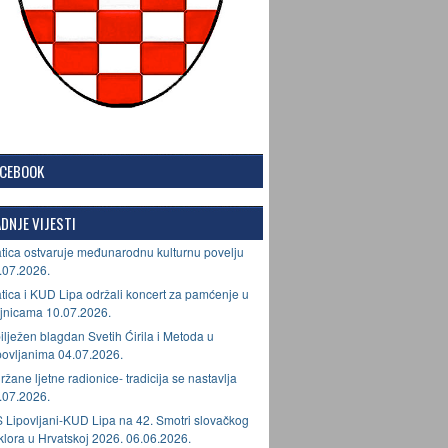
ACEBOOK
DNJE VIJESTI
tica ostvaruje međunarodnu kulturnu povelju
.07.2026.
tica i KUD Lipa održali koncert za pamćenje u
jnicama 10.07.2026.
ilježen blagdan Svetih Ćirila i Metoda u
povljanima 04.07.2026.
ržane ljetne radionice- tradicija se nastavlja
.07.2026.
 Lipovljani-KUD Lipa na 42. Smotri slovačkog
lklora u Hrvatskoj 2026. 06.06.2026.