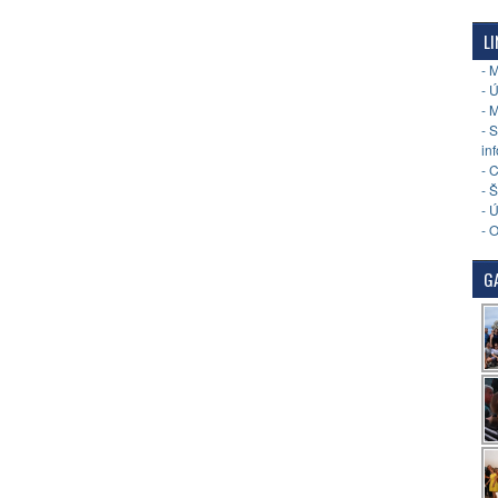
LI
- 
- 
- 
- 
in
- 
- 
- 
- 
GA