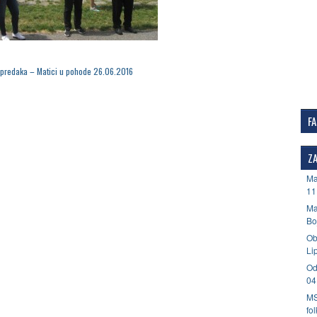
predaka – Matici u pohode 26.06.2016
F
ZA
Ma
11
Ma
Bo
Ob
Li
Od
04
MS
fo