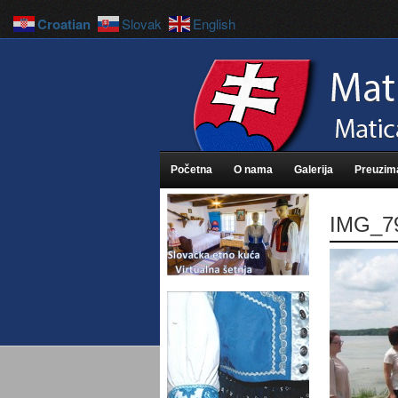
Croatian
Slovak
English
Početna
O nama
Galerija
Preuzim
IMG_7