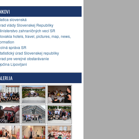
NKOVI
Matica slovenská
Úrad vlády Slovenskej Republiky
Ministerstvo zahraničných vecí SR
Slovakia hotels, travel, pictures, map, news,
formation
Colná správa SR
Štatistický úrad Slovenskej republiky
Úrad pre verejné obstarávanie
Općina Lipovljani
LERIJA