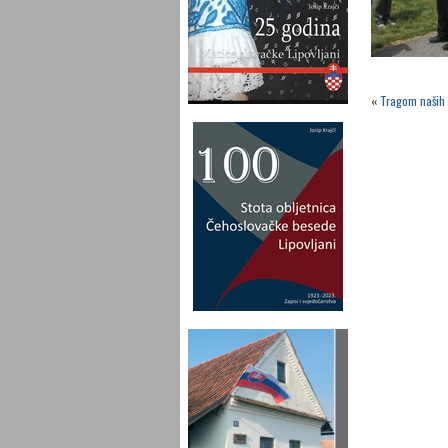
«
Tragom naših 