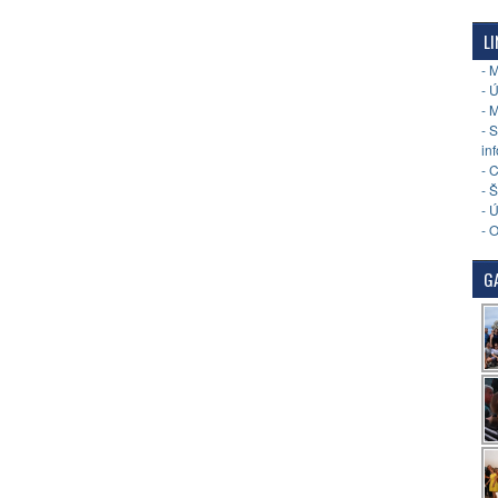
LI
- 
- 
- 
- 
in
- 
- 
- 
- 
GA