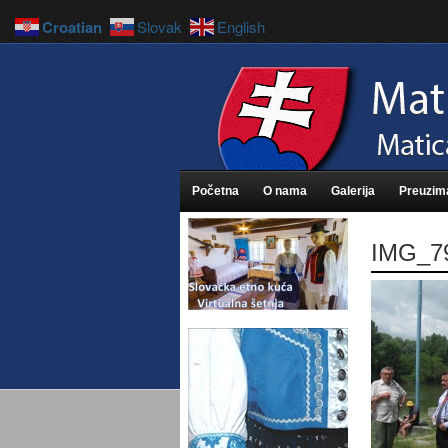
Croatian
Slovak
English
Početna
O nama
Galerija
Preuzim
IMG_7