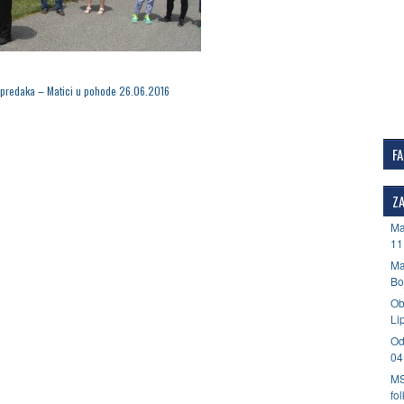
predaka – Matici u pohode 26.06.2016
F
ZA
Ma
11
Ma
Bo
Ob
Li
Od
04
MS
fo