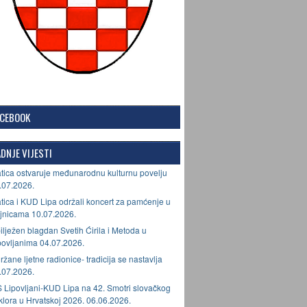
ACEBOOK
DNJE VIJESTI
tica ostvaruje međunarodnu kulturnu povelju
.07.2026.
tica i KUD Lipa održali koncert za pamćenje u
jnicama 10.07.2026.
ilježen blagdan Svetih Ćirila i Metoda u
povljanima 04.07.2026.
ržane ljetne radionice- tradicija se nastavlja
.07.2026.
 Lipovljani-KUD Lipa na 42. Smotri slovačkog
lklora u Hrvatskoj 2026. 06.06.2026.