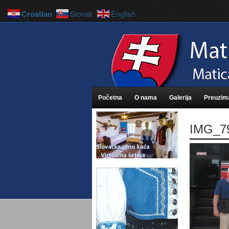
Croatian
Slovak
English
Početna
O nama
Galerija
Preuzim
IMG_7