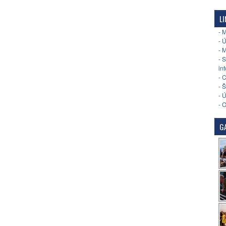
LI
- 
- 
- 
- 
in
- 
- 
- 
- 
GA