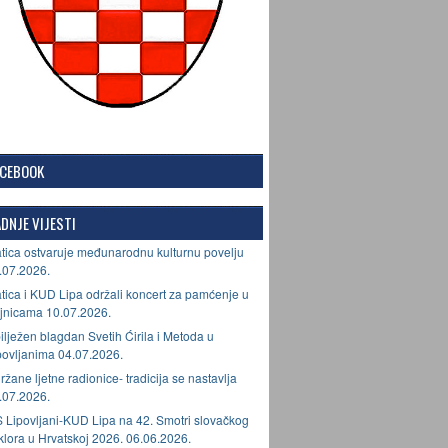
ACEBOOK
DNJE VIJESTI
tica ostvaruje međunarodnu kulturnu povelju
.07.2026.
tica i KUD Lipa održali koncert za pamćenje u
jnicama 10.07.2026.
ilježen blagdan Svetih Ćirila i Metoda u
povljanima 04.07.2026.
ržane ljetne radionice- tradicija se nastavlja
.07.2026.
 Lipovljani-KUD Lipa na 42. Smotri slovačkog
lklora u Hrvatskoj 2026. 06.06.2026.