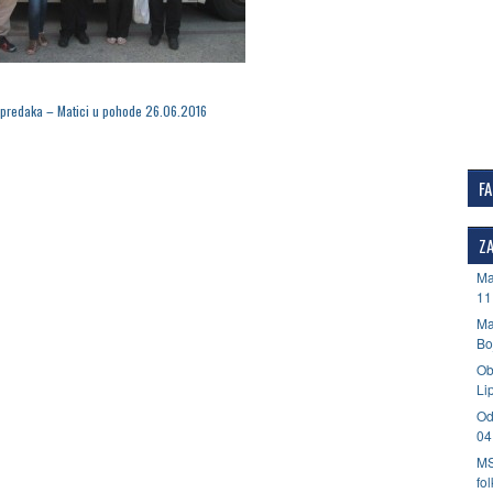
predaka – Matici u pohode 26.06.2016
F
ZA
Ma
11
Ma
Bo
Ob
Li
Od
04
MS
fo