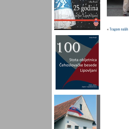
«
Tragom naših 