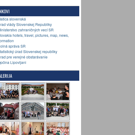
NKOVI
Matica slovenská
Úrad vlády Slovenskej Republiky
Ministerstvo zahraničných vecí SR
Slovakia hotels, travel, pictures, map, news,
formation
Colná správa SR
Štatistický úrad Slovenskej republiky
Úrad pre verejné obstarávanie
Općina Lipovljani
LERIJA