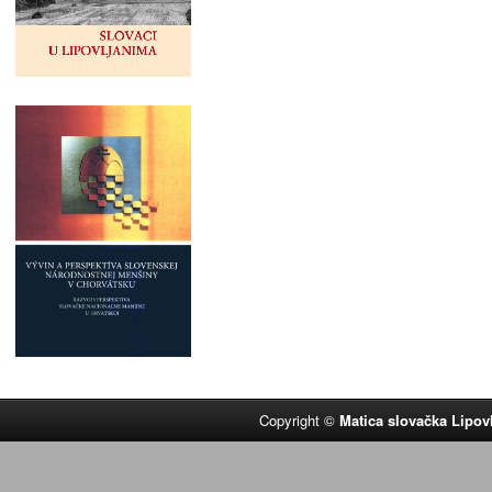
Copyright ©
Matica slovačka Lipov