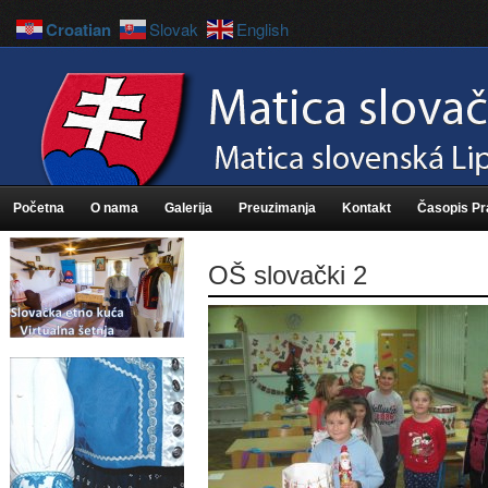
Croatian
Slovak
English
Početna
O nama
Galerija
Preuzimanja
Kontakt
Časopis P
OŠ slovački 2