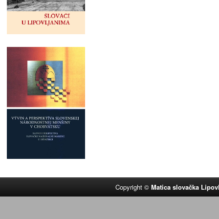
Copyright ©
Matica slovačka Lipov