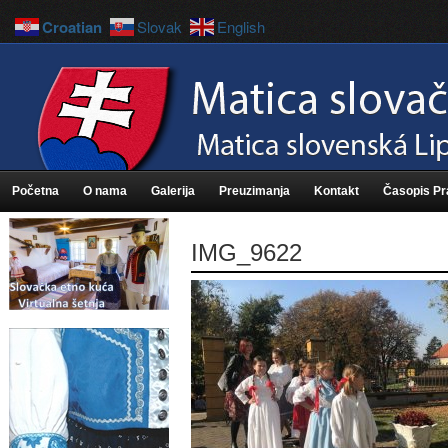
Croatian
Slovak
English
Početna
O nama
Galerija
Preuzimanja
Kontakt
Časopis P
IMG_9622