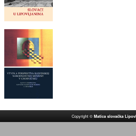
Copyright ©
Matica slovačka Lipov