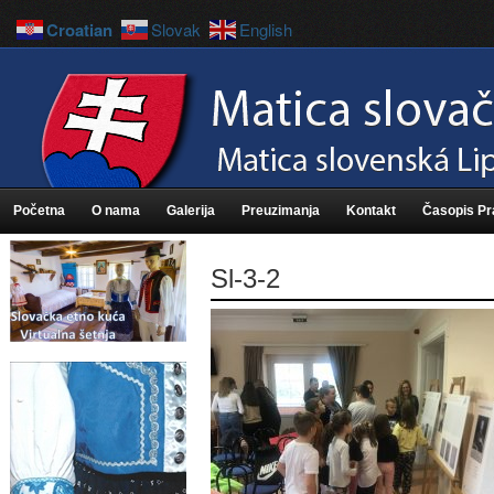
Croatian
Slovak
English
Početna
O nama
Galerija
Preuzimanja
Kontakt
Časopis P
Sl-3-2