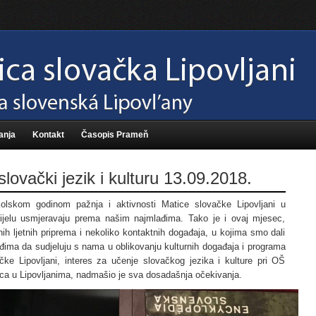
anja
Kontakt
Časopis Prameň
lovački jezik i kulturu 13.09.2018.
lskom godinom pažnja i aktivnosti Matice slovačke Lipovljani u
jelu usmjeravaju prema našim najmlađima. Tako je i ovaj mjesec,
h ljetnih priprema i nekoliko kontaktnih događaja, u kojima smo dali
ađima da sudjeluju s nama u oblikovanju kulturnih događaja i programa
čke Lipovljani, interes za učenje slovačkog jezika i kulture pri OŠ
ca u Lipovljanima, nadmašio je sva dosadašnja očekivanja.