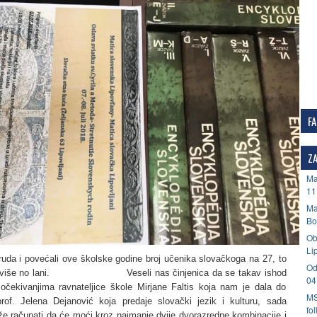
F
ZA
Ma
11
Ma
Bo
Ob
Li
ruda i povećali ove školske godine broj učenika slovačkoga na 27, to
Od
ko više no lani. Veseli nas činjenica da se takav ishod
04
 očekivanjima ravnateljice škole Mirjane Faltis koja nam je dala do
MS
rof. Jelena Dejanović koja predaje slovački jezik i kulturu, sada
fo
e računati da će moći kroz najmanje dvije dvorazredne kombinacije i