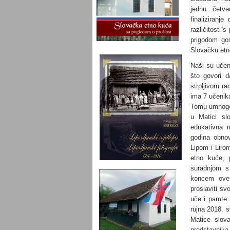
jednu četve
finaliziran
različitosti“
prigodom gos
Slovačku etn
Naši su učeni
što govori d
strpljivom ra
ima 7 učenika
Tomu umnogome
u Matici slo
edukativna m
godina obnov
Lipom i Liro
etno kuće, 
suradnjom s
koncem ove
proslaviti sv
uče i pamte n
rujna 2018. s
Matice slov
predstavnika 