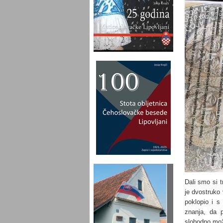
Dali smo si t
je dvostru
poklopio i s
znanja, da p
slobodno mož