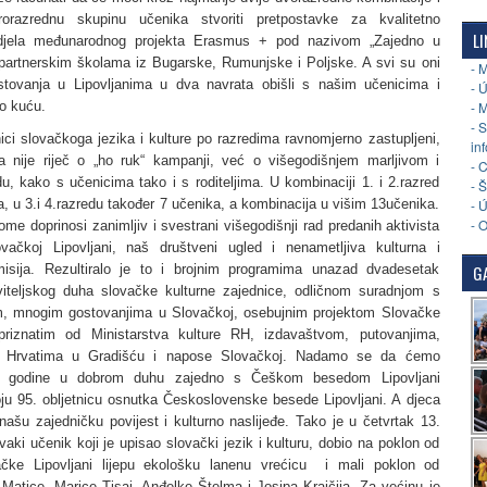
rorazrednu skupinu učenika stvoriti pretpostavke za kvalitetno
LI
je djela međunarodnog projekta Erasmus + pod nazivom „Zajedno u
s partnerskim školama iz Bugarske, Rumunjske i Poljske. A svi su oni
- 
tovanja u Lipovljanima u dva navrata obišli s našim učenicima i
- 
o kuću.
- 
- 
ci slovačkoga jezika i kulture po razredima ravnomjerno zastupljeni,
in
a nije riječ o „ho ruk“ kampanji, već o višegodišnjem marljivom i
- 
du, kako s učenicima tako i s roditeljima. U kombinaciji 1. i 2.razred
- 
, u 3.i 4.razredu također 7 učenika, a kombinacija u višim 13učenika.
- 
- 
 doprinosi zanimljiv i svestrani višegodišnji rad predanih aktivista
vačkoj Lipovljani, naš društveni ugled i nenametljiva kulturna i
isija. Rezultiralo je to i brojnim programima unazad dvadesetak
GA
iteljskog duha slovačke kulturne zajednice, odličnom suradnjom s
m, mnogim gostovanjima u Slovačkoj, osebujnim projektom Slovačke
priznatim od Ministarstva kulture RH, izdavaštvom, putovanjima,
 Hrvatima u Gradišću i napose Slovačkoj. Nadamo se da ćemo
 godine u dobrom duhu zajedno s Češkom besedom Lipovljani
oju 95. obljetnicu osnutka Československe besede Lipovljani. A djeca
ašu zajedničku povijest i kulturno naslijeđe. Tako je u četvrtak 13.
vaki učenik koji je upisao slovački jezik i kulturu, dobio na poklon od
ačke Lipovljani lijepu ekološku lanenu vrećicu i mali poklon od
Matice, Marice Tisaj, Anđelke Štelma i Josipa Krajčija. Za većinu je