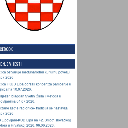
ACEBOOK
DNJE VIJESTI
tica ostvaruje međunarodnu kulturnu povelju
.07.2026.
tica i KUD Lipa održali koncert za pamćenje u
jnicama 10.07.2026.
ilježen blagdan Svetih Ćirila i Metoda u
povljanima 04.07.2026.
ržane ljetne radionice- tradicija se nastavlja
.07.2026.
 Lipovljani-KUD Lipa na 42. Smotri slovačkog
lklora u Hrvatskoj 2026. 06.06.2026.