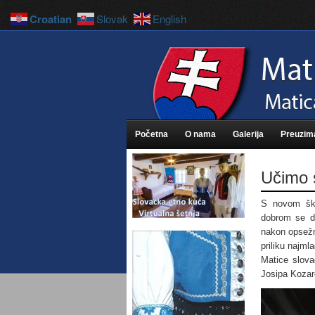
Croatian
Slovak
English
Početna
O nama
Galerija
Preuzim
Učimo s
S novom ško
dobrom se di
nakon opsežni
priliku najml
Matice slova
Josipa Kozar