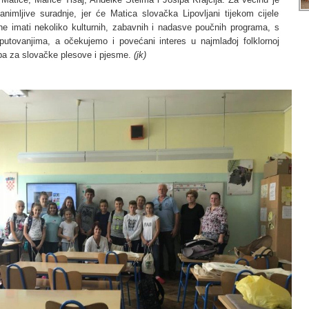
animljive suradnje, jer će Matica slovačka Lipovljani tijekom cijele
ne imati nekoliko kulturnih, zabavnih i nadasve poučnih programa, s
putovanjima, a očekujemo i povećani interes u najmlađoj folklornoj
pa za slovačke plesove i pjesme.
(jk)