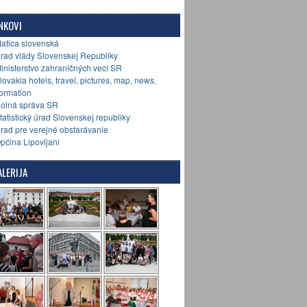
NKOVI
Matica slovenská
Úrad vlády Slovenskej Republiky
Ministerstvo zahraničných vecí SR
Slovakia hotels, travel, pictures, map, news,
formation
Colná správa SR
Štatistický úrad Slovenskej republiky
Úrad pre verejné obstarávanie
Općina Lipovljani
LERIJA