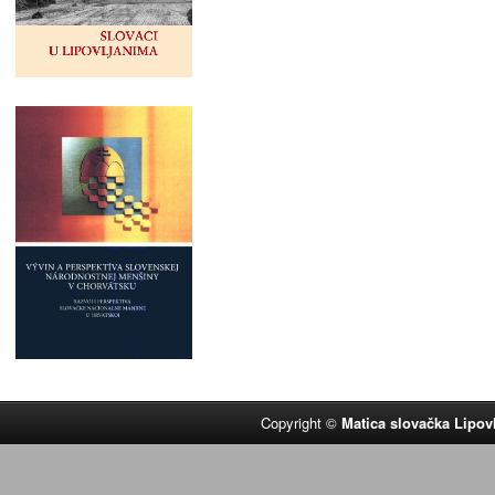
Copyright ©
Matica slovačka Lipov