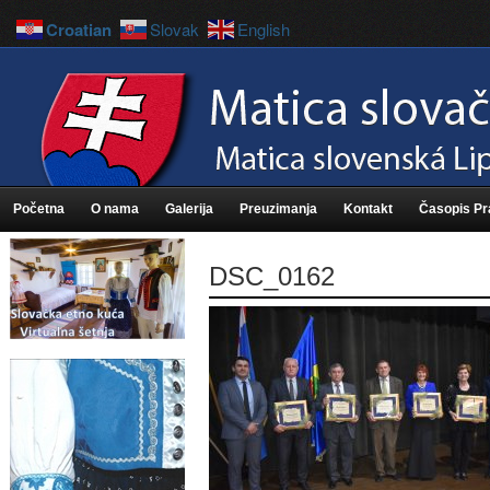
Croatian
Slovak
English
Početna
O nama
Galerija
Preuzimanja
Kontakt
Časopis P
DSC_0162