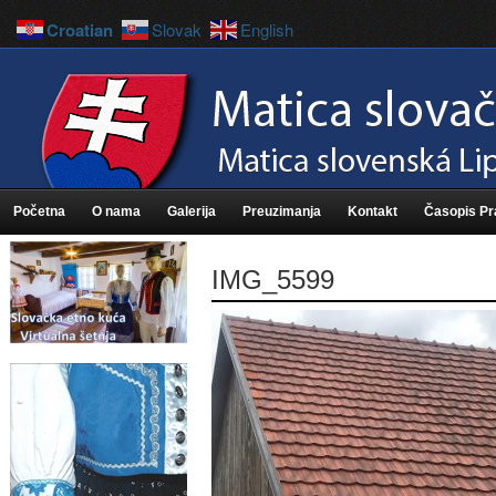
Croatian
Slovak
English
Početna
O nama
Galerija
Preuzimanja
Kontakt
Časopis P
IMG_5599