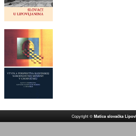
Copyright ©
Matica slovačka Lipov