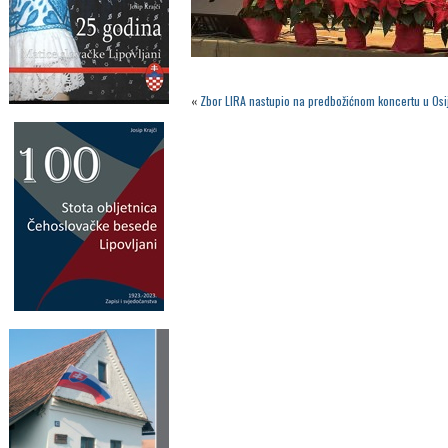
«
Zbor LIRA nastupio na predbožićnom koncertu u Os