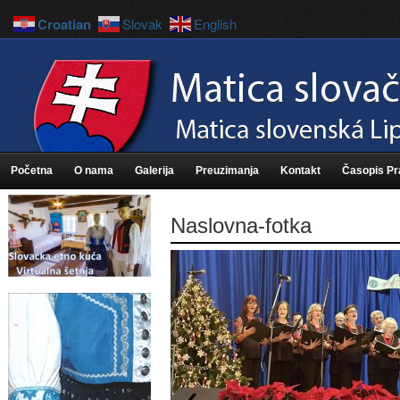
Croatian
Slovak
English
Početna
O nama
Galerija
Preuzimanja
Kontakt
Časopis P
Naslovna-fotka