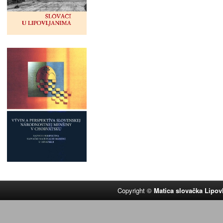
Copyright ©
Matica slovačka Lipov