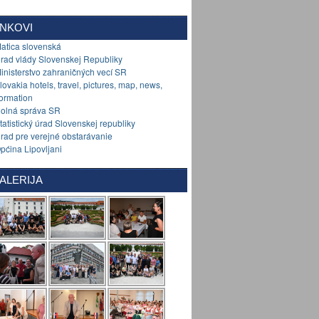
INKOVI
Matica slovenská
Úrad vlády Slovenskej Republiky
Ministerstvo zahraničných vecí SR
Slovakia hotels, travel, pictures, map, news,
formation
Colná správa SR
Štatistický úrad Slovenskej republiky
Úrad pre verejné obstarávanie
Općina Lipovljani
ALERIJA