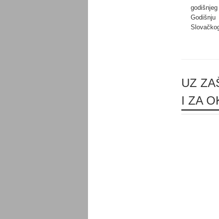
godišnjeg
Godišnju
Slovačkog
UZ ZA
I ZA O