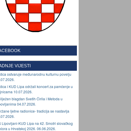
ACEBOOK
ADNJE VIJESTI
tica ostvaruje međunarodnu kulturnu povelju
.07.2026.
tica i KUD Lipa održali koncert za pamćenje u
jnicama 10.07.2026.
ilježen blagdan Svetih Ćirila i Metoda u
povljanima 04.07.2026.
ržane ljetne radionice- tradicija se nastavlja
.07.2026.
 Lipovljani-KUD Lipa na 42. Smotri slovačkog
lklora u Hrvatskoj 2026. 06.06.2026.