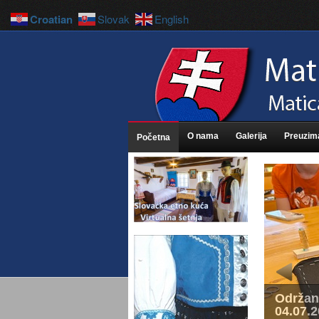
Croatian
Slovak
English
O nama
Galerija
Preuzim
Početna
Održane
04.07.2