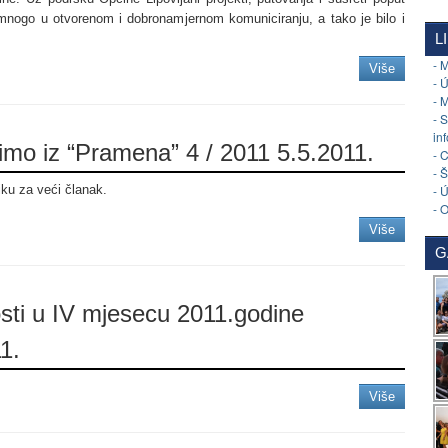
mnogo u otvorenom i dobronamjernom komuniciranju, a tako je bilo i
L
- 
Više
- 
- 
- 
in
mo iz “Pramena” 4 / 2011 5.5.2011.
- 
- 
- 
liku za veći članak.
- 
Više
G
sti u IV mjesecu 2011.godine
1.
Više