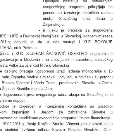
Lipovljani nastavlja sa ostvarenjem
ovogodišnjeg programa prikupljaju se
ponude za izvođenje obrtničkih radova
unutar Slovačkog etno doma u
Željanskoj ul.
u tijeku je prepiska za dogovorene
IPE i LIRE u Devinskoj Novoj Vesi u Slovačkoj, koncem mjeseca
 2011.g; ponuda je, da uz nas nastupi i KUD BOKOLJE
JANA, otok Pašman.
utina i KUD STJEPAN ŠAJNOVIĆ OSEKOVO dogovara se
gostovanje u Moslavini i na Lipovljanskim susretima, slovačkog
esta Velke Zalužje kod Nitre u Slovačkoj
e ozbiljno pristupa ugovorenoj izradi izdanja monografije o 15
 radu Ogranka Matice slovačke Lipovljani, a novčanu su potporu
 Branko Vincent i Vlado Turas, predstavnici Slovaka u Općini
i i Županiji Sisačko-moslavačkoj
e dogovorena i prva ovogodišnja radna akcija na Slovačkoj etno
vrijeme dopusti.
odbor je izvješćen o intenzivnim kontaktima sa Sisačko-
čkom županijom i Uredom za zahranične Slovake u
,vezano na kandidirane ovogodišnje programe i izvore financiranja.
 19.02.2011.g. Josip Krajči i Branko Vincent prisustvovali su u
a sjednici Izvršnog odbora Saveza Slovaka Hrvatske. Osim