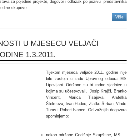
stava za pojedine projekte, dogovor i odlazak po pozivu predstavnika
jedine skupove.
Više
NOSTI U MJESECU VELJAČI
ODINE 1.3.2011.
Tijekom mjeseca veljače 2011. godine nije
bilo zastoja u radu Upravnog odbora MS
Lipovljani. Održane su tri radne sjednice u
kojima su učestvovali, Josip Krajči, Branko
Vincent, Marica Tisajova, Anđelka
Štelmova, Ivan Hudec, Zlatko Štrban, Vlado
Turas i Robert Ivanec. Od važnijih dogovora
spominjemo:
nakon održane Godišnje Skupštine, MS