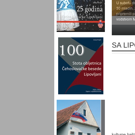
U subotu do
30 mladih, 
pripremili p
vodstvom M
1
2
3
4
5
SA LIP
kulturne bašt