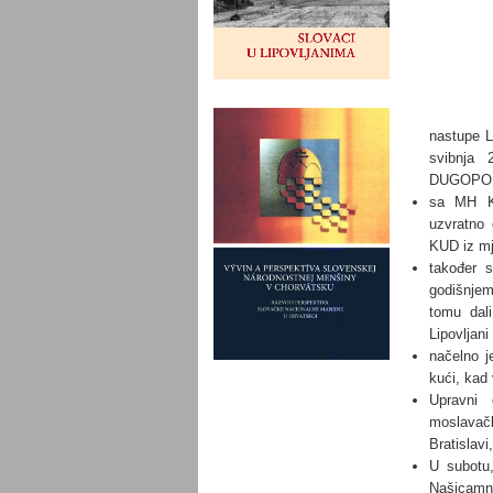
nastupe L
svibnja
DUGOPOL
sa MH K
uzvratno 
KUD iz mj
također s
godišnjem
tomu dali
Lipovljan
načelno j
kući, kad 
Upravni 
moslava
Bratislavi
U subotu,
Našicamn