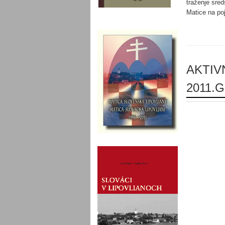
traženje sred
Matice na po
AKTIV
2011.G