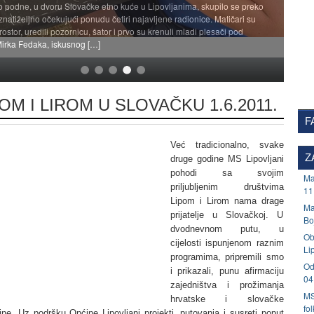
 podne, u dvoru Slovačke etno kuće u Lipovljanima, skupilo se preko
znatiželjno očekujući ponudu četiri najavljene radionice. Matičari su
rostor, uredili pozornicu, šator i prvo su krenuli mladi plesači pod
irka Fedaka, iskusnog […]
OM I LIROM U SLOVAČKU 1.6.2011.
F
Već tradicionalno, svake
Z
druge godine MS Lipovljani
pohodi sa svojim
Ma
priljubljenim društvima
11
Lipom i Lirom nama drage
Ma
prijatelje u Slovačkoj. U
Bo
dvodnevnom putu, u
Ob
cijelosti ispunjenom raznim
Li
programima, pripremili smo
Od
i prikazali, punu afirmaciju
04
zajedništva i prožimanja
MS
hrvatske i slovačke
fo
ine. Uz podršku Općine Lipovljani projekti, putovanja i susreti poput