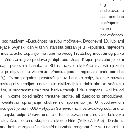
o.g.
sudjelovao je
na posebno
značajnom
skupu
posvećenom
ode pod nazivom «Budućnost na rubu močvare». Dvodnevni 10. jubilarni
eljače Svjetski dan vlažnih staništa održan je u Repušnici, najvećem
-moslavačke županije na rubu najvećeg hrvatskog močvarnog parka
. Vrlo zanimljivo predavanje dipl. oec. Josip Krajči posvetio je temi
ecaj poslovnih banaka u RH na razvoj ekološke svijesti njezinih
tu je objavio i u zborniku «Zrinska gora – regionalni park prirode»
010,). Ovom prigodom proširivši je uz Lonjsko polje, koje je nazvao
atskog nizozemlja», naglasio je civilizacijsku dobit ako se sačuvaju
ništa, a programima te vrste banke trebaju i daju potporu. «Ništa od
si nikome pojedinačno trenutne profite, ali dugoročno omogućava
i kvalitetno upravljanje okolišem», spomenuo je. U dvodnevnom
pa, gost je bio i KUD «Stjepan Šajnović» iz moslavačkog sela unutar
e Lonjsko polje. Upravo ono će u tom močvarnom carstvu u kolovozu
i slovačku folklornu skupinu iz okolice Nitre (Velke Zalužie). Dakle uz
orne baštine zajednički slovačko-hrvatski programi šire se i na zaštitu