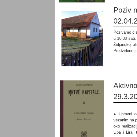
Poziv 
02.04.2
Pozivamo član
u 10,00 sati
Željanskoj uli
Predviđeno je
Aktivno
29.3.20
● Upravni od
vezanim na p
oko realizac
Lipa i Lira,