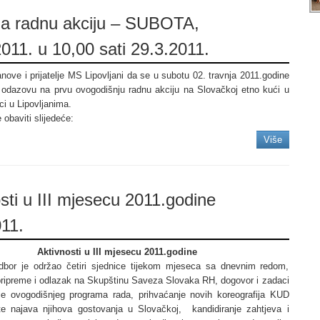
na radnu akciju – SUBOTA,
011. u 10,00 sati 29.3.2011.
ove i prijatelje MS Lipovljani da se u subotu 02. travnja 2011.godine
, odazovu na prvu ovogodišnju radnu akciju na Slovačkoj etno kući u
ci u Lipovljanima.
 obaviti slijedeće:
Više
sti u III mjesecu 2011.godine
11.
Aktivnosti u III mjesecu 2011.godine
bor je održao četiri sjednice tijekom mjeseca sa dnevnim redom,
ripreme i odlazak na Skupštinu Saveza Slovaka RH, dogovor i zadaci
ije ovogodišnjeg programa rada, prihvaćanje novih koreografija KUD
 te najava njihova gostovanja u Slovačkoj, kandidiranje zahtjeva i