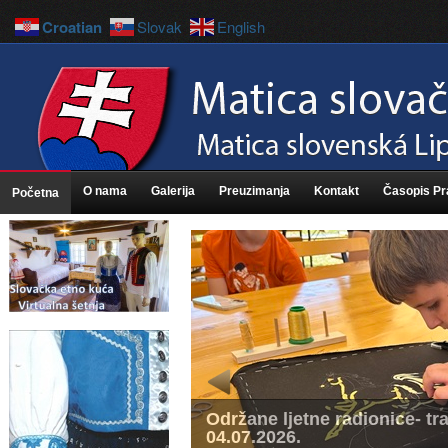
Croatian
Slovak
English
O nama
Galerija
Preuzimanja
Kontakt
Časopis P
Početna
Održane ljetne radionice- tra
04.07.2026.