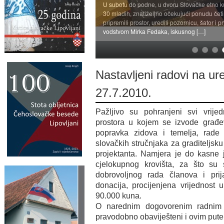
U subotu do podne, u dvoru Slovačke etno ku
30 mladih, znatiželjno očekujući ponudu četir
pripremili prostor, uredili pozornicu, šator i 
vodstvom Mirka Fedaka, iskusnog […]
Nastavljeni radovi na u
27.7.2010.
Pažljivo su pohranjeni svi vrijed
prostora u kojem se izvode građev
popravka zidova i temelja, rade
slovačkih stručnjaka za graditeljsk
projektanta. Namjera je do kasne je
cjelokupnog krovišta, za što su
dobrovoljnog rada članova i prij
donacija, procijenjena vrijednost
90.000 kuna.
O narednim dogovorenim radnim a
pravodobno obaviješteni i ovim putem