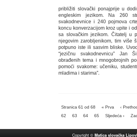
približiti slovački ponajprije u do
engleskim jezikom. Na 260 str
svakodnevnice i 240 pojmova crt
koncu konverzacijom kroz upite i od
sa slovačkim jezikom. Čitatelj u 
njegovim zarobljenikom, tim više š
potpuno iste ili sasvim bliske. Uvo
“jezičnu svakodnevnicu” Jan Ši
obrađenih tema i mnogobrojnih podr
pomoći svakome: učeniku, studentu
mladima i starima”.
Stranica 61 od 68
« Prva
‹ Pretho
62
63
64
65
Sljedeća ›
Zad
Copyright ©
Matica slovačka Lipov