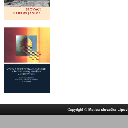
Copyright ©
Matica slovačka Lipov