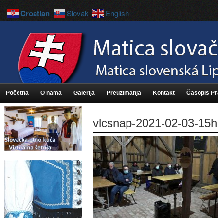
Croatian
Slovak
English
Početna
O nama
Galerija
Preuzimanja
Kontakt
Časopis P
vlcsnap-2021-02-03-15