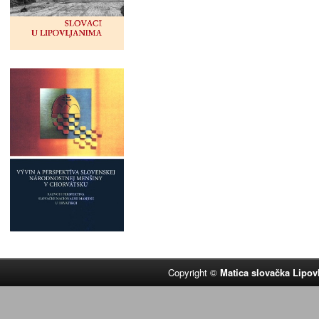
Copyright ©
Matica slovačka Lipov