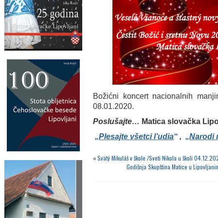
Božićni koncert nacionalnih manj
08.01.2020.
Poslušajte…
Matica slovačka 
„
Plesajte všetci l’udia
“
,
„
Narodi 
«
Svätý Mikuláš v škole /Sveti Nikola u školi 04.12.20
Godišnja Skupština Matice u Lipovljan