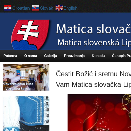
Croatian
Slovak
English
Početna
O nama
Galerija
Preuzimanja
Kontakt
Časopis P
Čestit Božić i sretnu No
Vam Matica slovačka Lip