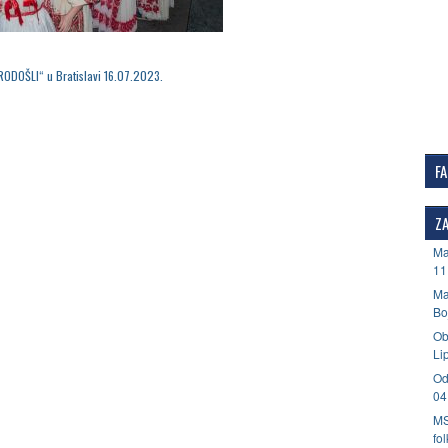
RODOŠLI“ u Bratislavi 16.07.2023.
F
ZA
Ma
11
Ma
Bo
Ob
Li
Od
04
MS
fo