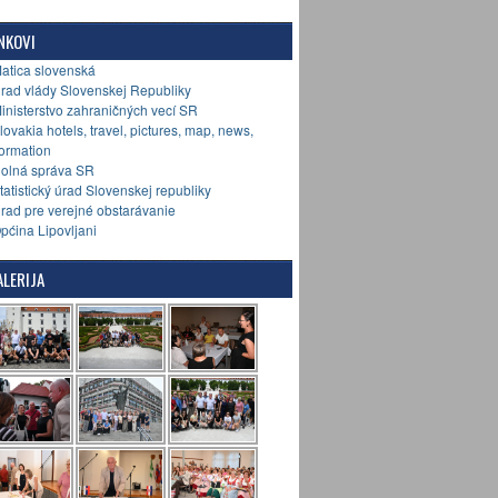
NKOVI
Matica slovenská
Úrad vlády Slovenskej Republiky
Ministerstvo zahraničných vecí SR
Slovakia hotels, travel, pictures, map, news,
formation
Colná správa SR
Štatistický úrad Slovenskej republiky
Úrad pre verejné obstarávanie
Općina Lipovljani
LERIJA