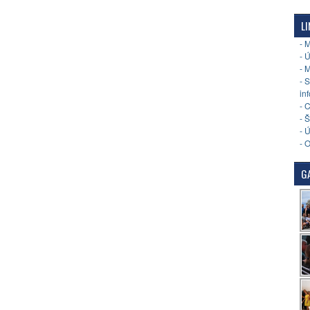
LI
- 
- 
- 
- 
in
- 
- 
- 
- 
GA