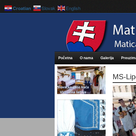
Croatian
Slovak
English
Početna
O nama
Galerija
Preuzim
MS-Lip