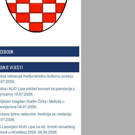
ACEBOOK
DNJE VIJESTI
tica ostvaruje međunarodnu kulturnu povelju
.07.2026.
tica i KUD Lipa održali koncert za pamćenje u
jnicama 10.07.2026.
ilježen blagdan Svetih Ćirila i Metoda u
povljanima 04.07.2026.
ržane ljetne radionice- tradicija se nastavlja
.07.2026.
 Lipovljani-KUD Lipa na 42. Smotri slovačkog
lklora u Hrvatskoj 2026. 06.06.2026.