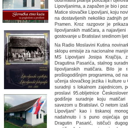
obuhvatila pitanja položaja i djelo
Lipovljanima, a zapažen je bio i po
Matice slovačke Lipovljani, koju novi
na dostavljenih nekoliko zadnjih p
Pramen. Kroz razgovor je prikaza
lipovljanskih matičara, a najavljeni
gostovanje u Bratislavi sredinom ljet
Na Radio Moslavini Kutina novinarka
sklopu emisije za nacionalne manj
MS Lipovljani Josipa Krajčija, 
Dragutina Pasarića, stalnog suradn
lipovljanskih matičara. Bilo je
prošlogodišnjim programima, od nast
učenja slovačkog jezika i kulture u
suradnji s lokalnom zajednicom, p
proslavi 95.obljetnice Českoslove
godišnje suradnje koju matičari
savezom u Bratislavi. O netom izaš
Lipovljani“ kao i tiskanoj mono
nadahnuto i s puno osjećaja go
Dragutin Pasarić, ističući dugo