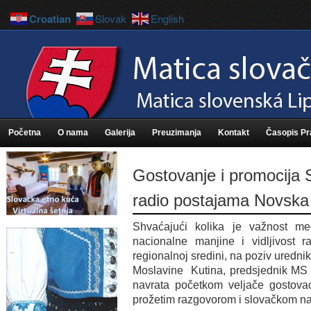
Croatian
Slovak
English
Početna
O nama
Galerija
Preuzimanja
Kontakt
Časopis P
Gostovanje i promocija 
radio postajama Novska 
Shvaćajući kolika je važnost med
nacionalne manjine i vidljivost 
regionalnoj sredini, na poziv uredn
Moslavine Kutina, predsjednik MS L
navrata početkom veljače gostova
prožetim razgovorom i slovačkom 