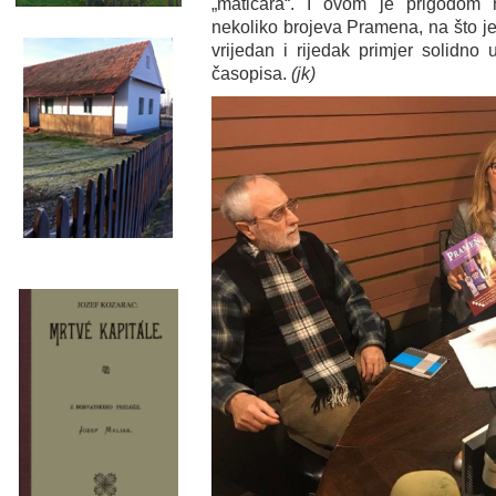
„matičara“. I ovom je prigodom no
nekoliko brojeva Pramena, na što je o
vrijedan i rijedak primjer solidno
časopisa.
(jk)