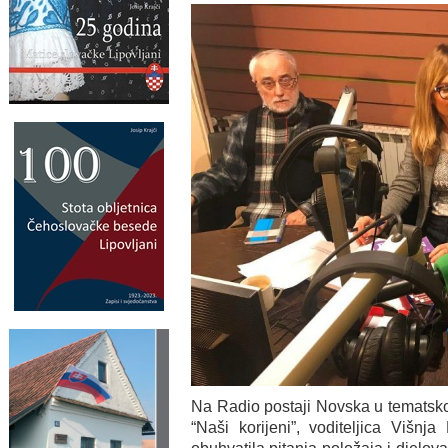
Na Radio postaji Novska u tematsko
“Naši korijeni”, voditeljica Višnj