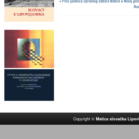
«
Prva sjednica Upravnog odbora Matice u Novoj godin
Nas
Copyright ©
Matica slovačka Lipov