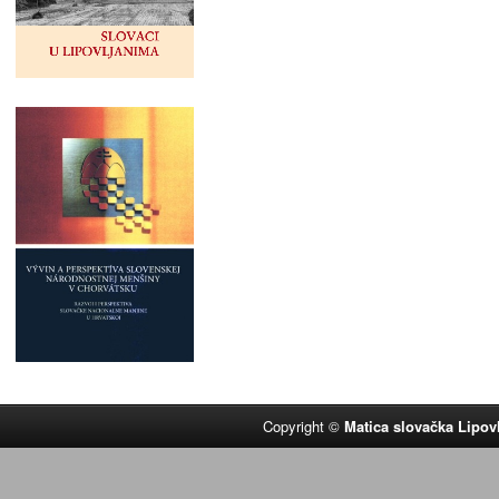
Copyright ©
Matica slovačka Lipov