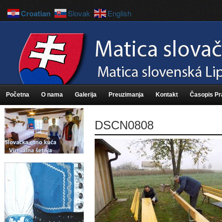
Croatian
Slovak
English
Početna
O nama
Galerija
Preuzimanja
Kontakt
Časopis P
DSCN0808