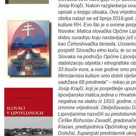
Josip Krajči. Nakon razgledanja uva
upisali u knjigu utisaka. Ova vrijed
zbirka nalazi se od lipnja 2016.god.
kulture RH. Evo što je o ovome posje
Novske:
Matica slovačka Općine Lip
dobru suradnju koju nastavljaju još 
kao Čehoslovačka beseda. Uzvanici
posjetili Slovačku etno kuću, te su 
Slovaka na području Općine Lipovlja
stabilizaciju objekta i etnografske o
33 tisuće eura, a ove godine smo prvi 
Ministarstva kulture smo dobili riješe
sadržava 68 predmeta” – rekao je p
Josip Krajči, koji je posjetitelje up
lipovljanska matica jedina u Hrvatsko
negativa na staklu iz 1910. godine,
iznimne vrijednosti.
Obilježavanju D
Lipovljanima nazočili su predstavni
Češke Bohuslav Zavadil, gradonače
Klasan, predsjednica Općinskog vij
Doležal, županijski predstavnik ukr