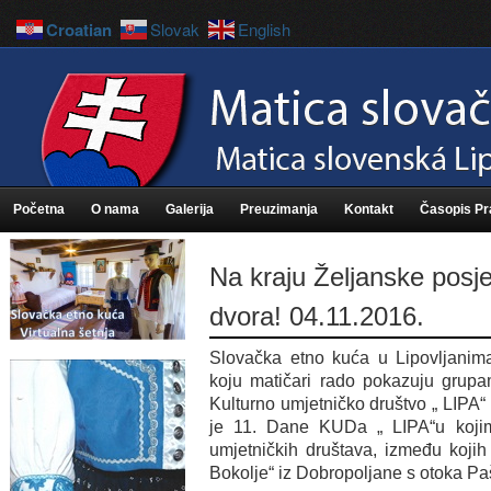
Croatian
Slovak
English
Početna
O nama
Galerija
Preuzimanja
Kontakt
Časopis P
Na kraju Željanske posjet
dvora! 04.11.2016.
Slovačka etno kuća u Lipovljanima
koju matičari rado pokazuju grupa
Kulturno umjetničko društvo „ LIPA“ 
je 11. Dane KUDa „ LIPA“u kojim
umjetničkih društava, između kojih 
Bokolje“ iz Dobropoljane s otoka P