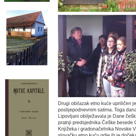
Drugi obilazak etno kuće upriličen j
poslijepodnevnim satima. Toga da
Lipovljani obilježavala je Dane češk
pratnji predsjednika Češke besede O
Knjižeka i gradonačelnika Novske Vl
slovačku etno kuću gdje ih je doček