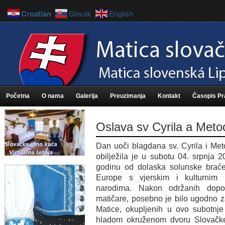
Croatian
Slovak
English
Početna
O nama
Galerija
Preuzimanja
Kontakt
Časopis P
Oslava sv Cyrila a Meto
Dan uoči blagdana sv. Cyrila i Met
obilježila je u subotu 04. srpnja
godinu od dolaska solunske braće
Europe s vjerskim i kulturnim
narodima. Nakon održanih dopo
matičare, posebno je bilo ugodno za
Matice, okupljenih u ovo subotnje
hladom okruženom dvoru Slovačk