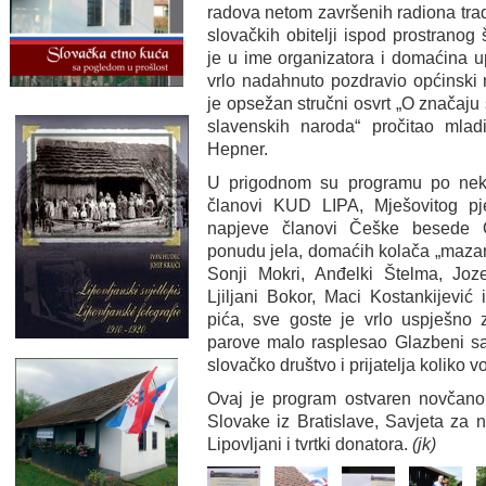
radova netom završenih radiona tradi
slovačkih obitelji ispod prostranog
je u ime organizatora i domaćina u
vrlo nadahnuto pozdravio općinski 
je opsežan stručni osvrt „O značaju
slavenskih naroda“ pročitao mlad
Hepner.
U prigodnom su programu po neko
članovi KUD LIPA, Mješovitog p
napjeve članovi Češke besede O
ponudu jela, domaćih kolača „mazank
Sonji Mokri, Anđelki Štelma, Joze
Ljiljani Bokor, Maci Kostankijević
pića, sve goste je vrlo uspješno 
parove malo rasplesao Glazbeni s
slovačko društvo i prijatelja koliko vo
Ovaj je program ostvaren novčan
Slovake iz Bratislave, Savjeta za
Lipovljani i tvrtki donatora.
(jk)