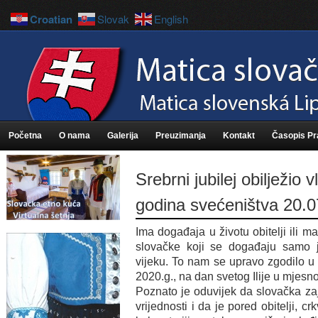
Croatian
Slovak
English
Početna
O nama
Galerija
Preuzimanja
Kontakt
Časopis P
Srebrni jubilej obilježio 
godina svećeništva 20.0
Ima događaja u životu obitelji ili 
slovačke koji se događaju samo
vijeku. To nam se upravo zgodilo u 
2020.g., na dan svetog Ilije u mjesno
Poznato je oduvijek da slovačka za
vrijednosti i da je pored obitelji, 