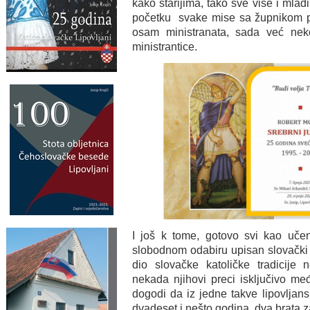
kako starijima, tako sve više i mlađ
početku svake mise sa župnikom pre
osam ministranata, sada već nek
ministrantice.
I još k tome, gotovo svi kao učen
slobodnom odabiru upisan slovački je
dio slovačke katoličke tradicije 
nekada njihovi preci isključivo me
dogodi da iz jedne takve lipovljans
dvadeset i nešto godina, dva brata z