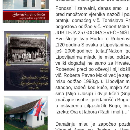
Ponosni i zahvalni, danas smo u c
pred mnoštvom vjernika nazočili po
pratnju domaćeg vlč. Tomislava Pa
bogoslova održao vlč. Robert Mok
JUBILEJA 25 GODINA SVEĆENIŠTV
Evo što je Ivan Hudec o Robertovo
„120 godina Slovaka u Lipovljanima 
još 2006.godine: (citat)“Nakon 
Lipovljanima mladu je misu održao
veliki događaj ne samo za Hrvate,
Robertovi preci po očevoj liniji došl
vlč. Roberta Pavao Mokri već je zapo
misu održao 1998.g. u Lipovljanim
stradao, radeći kod kuće, majka Ank
sina (Mijo i Josip) i dvije kćeri (S
značajne osobe i predanošću Bogu vl
u ostvarenju cilja-služiti Bogu, i
izreku: Ora et labora (Radi i moli)…“ (
Današnju misu je započeo pozdr