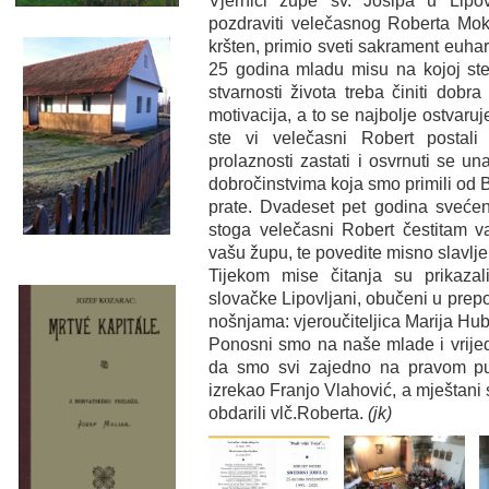
Vjernici župe sv. Josipa u Lipo
pozdraviti velečasnog Roberta Mokr
kršten, primio sveti sakrament euhari
25 godina mladu misu na kojoj ste
stvarnosti života treba činiti dobra
motivacija, a to se najbolje ostvar
ste vi velečasni Robert postal
prolaznosti zastati i osvrnuti se u
dobročinstvima koja smo primili od Bo
prate. Dvadeset pet godina svećen
stoga velečasni Robert čestitam va
vašu župu, te povedite misno slavlje
Tijekom mise čitanja su prikaza
slovačke Lipovljani, obučeni u prepo
nošnjama: vjeroučiteljica Marija Hub
Ponosni smo na naše mlade i vrije
da smo svi zajedno na pravom put
izrekao Franjo Vlahović, a mještani
obdarili vlč.Roberta.
(jk)