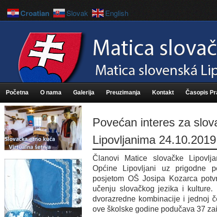
Croatian
Slovak
English
Početna
O nama
Galerija
Preuzimanja
Kontakt
Časopis P
Povećan interes za slova
Lipovljanima 24.10.2019
Članovi Matice slovačke Lipovlj
Općine Lipovljani uz prigodne 
posjetom OŠ Josipa Kozarca potvrd
učenju slovačkog jezika i kulture.
dvorazredne kombinacije i jednoj č
ove školske godine podučava 37 zai