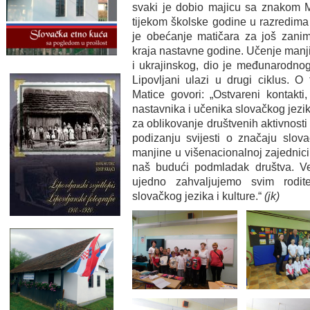
svaki je dobio majicu sa znakom M
tijekom školske godine u razredima 
je obećanje matičara za još zanim
kraja nastavne godine. Učenje manji
i ukrajinskog, dio je međunarodnog
Lipovljani ulazi u drugi ciklus. O
Matice govori: „Ostvareni kontakt
nastavnika i učenika slovačkog jezi
za oblikovanje društvenih aktivnost
podizanju svijesti o značaju slov
manjine u višenacionalnoj zajednici 
naš budući podmladak društva. Ve
ujedno zahvaljujemo svim rodit
slovačkog jezika i kulture.“
(jk)