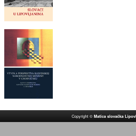
Copyright ©
Matica slovačka Lipov