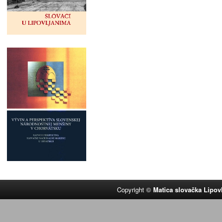
Copyright ©
Matica slovačka Lipov