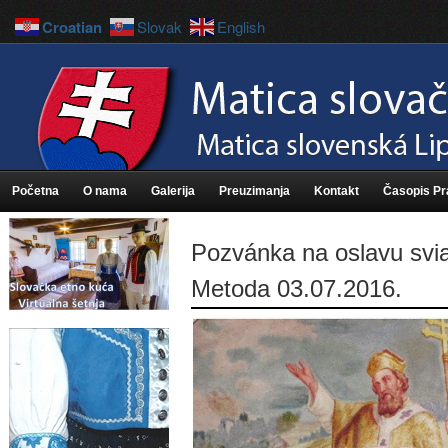
Croatian
Slovak
English
Početna
O nama
Galerija
Preuzimanja
Kontakt
Časopis P
Pozvánka na oslavu sviat
Metoda 03.07.2016.