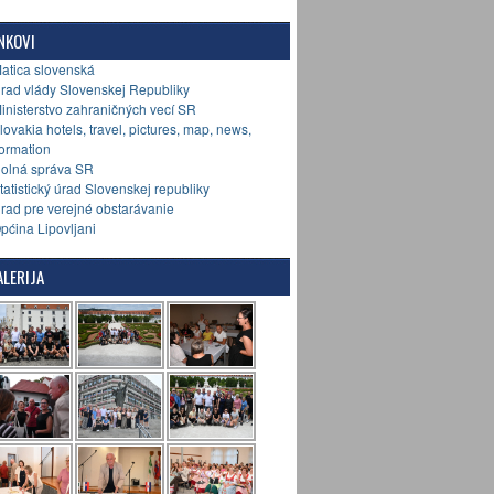
NKOVI
Matica slovenská
Úrad vlády Slovenskej Republiky
Ministerstvo zahraničných vecí SR
Slovakia hotels, travel, pictures, map, news,
formation
Colná správa SR
Štatistický úrad Slovenskej republiky
Úrad pre verejné obstarávanie
Općina Lipovljani
LERIJA