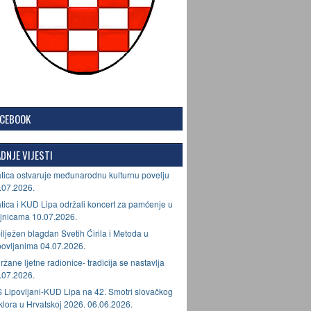
ACEBOOK
DNJE VIJESTI
tica ostvaruje međunarodnu kulturnu povelju
.07.2026.
tica i KUD Lipa održali koncert za pamćenje u
jnicama 10.07.2026.
ilježen blagdan Svetih Ćirila i Metoda u
povljanima 04.07.2026.
ržane ljetne radionice- tradicija se nastavlja
.07.2026.
 Lipovljani-KUD Lipa na 42. Smotri slovačkog
lklora u Hrvatskoj 2026. 06.06.2026.