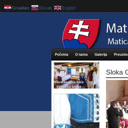
Croatian
Slovak
English
Početna
O nama
Galerija
Preuzim
Sloka 