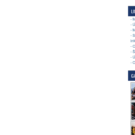
LI
- 
- 
- 
- 
in
- 
- 
- 
- 
GA