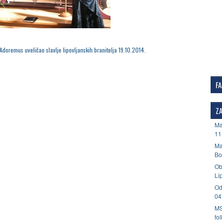
Adoremus uveličao slavlje lipovljanskih branitelja 19.10.2014.
F
ZA
Ma
11
Ma
Bo
Ob
Li
Od
04
MS
fo