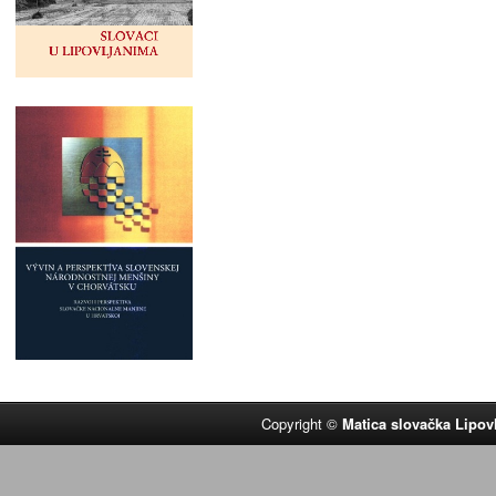
Copyright ©
Matica slovačka Lipov