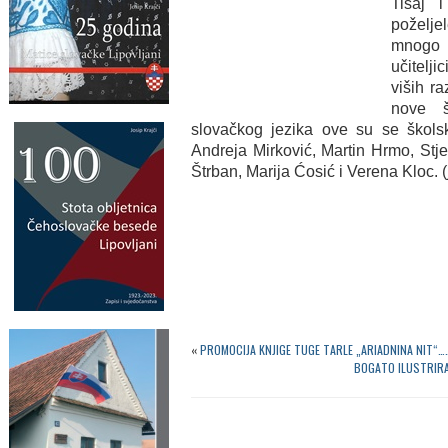
Tisaj 
poželje
mnogo 
učitelji
viših ra
nove š
slovačkog jezika ove su se školsk
Andreja Mirković, Martin Hrmo, Stje
Štrban, Marija Ćosić i Verena Kloc. (
«
PROMOCIJA KNJIGE TUGE TARLE „ARIADNINA NIT“……
BOGATO ILUSTRIRA