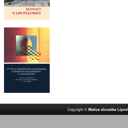
Copyright ©
Matica slovačka Lipov