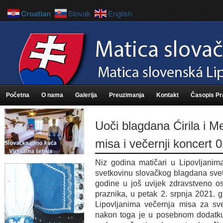
Croatian
Slovak
English
Početna
O nama
Galerija
Preuzimanja
Kontakt
Časopis P
Uoči blagdana Ćirila i M
misa i večernji koncert 
Niz godina matičari u Lipovljanim
svetkovinu slovačkog blagdana sveti
godine u još uvijek zdravstveno os
praznika, u petak 2. srpnja 2021. g
Lipovljanima večernja misa za sv
nakon toga je u posebnom dodatku 