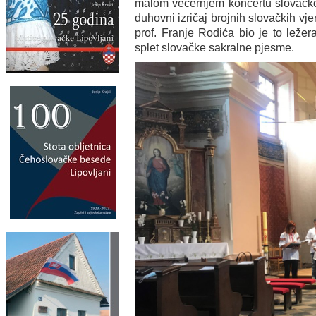
malom večernjem koncertu slovačk
duhovni izričaj brojnih slovačkih vj
prof. Franje Rodića bio je to ležera
splet slovačke sakralne pjesme.