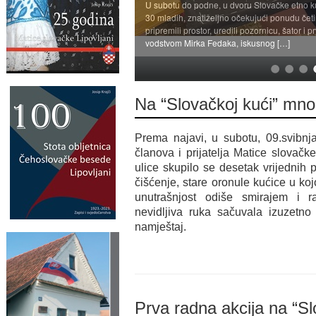
U subotu do podne, u dvoru Slovačke etno ku
30 mladih, znatiželjno očekujući ponudu četir
pripremili prostor, uredili pozornicu, šator i 
vodstvom Mirka Fedaka, iskusnog […]
Na “Slovačkoj kući” mno
Prema najavi, u subotu, 09.svibnj
članova i prijatelja Matice slovačk
ulice skupilo se desetak vrijednih
čišćenje, stare oronule kućice u kojo
unutrašnjost odiše smirajem i 
nevidljiva ruka sačuvala izuzetno
namještaj.
Prva radna akcija na “Sl