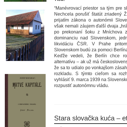
“Manévrovací priestor sa tým pre sl
Nechcela porušiť štatút zriadený 
prijatím zákona o autonómii Slove
však nemali záujem ďalší dvaja „hrá
po prekonaní šoku z Mníchova z
dominanciu nad Slovenskom, jedna
likvidáciu ČSR. V Prahe prito
Slovenskom budú za pomoci Berlína vl
Keďže vedeli, že Berlín chce ro
alternatívu – ak už má českoslovens
že sa to udialo po vonkajšom zásah
rozkladu. S týmto cieľom sa roz
vyhlásiť 9. marca 1939 na Slovensk
rozpustiť autonómnu vládu.
Stara slovačka kuća – e