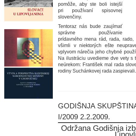
pomôže, aby ste boli istejší
pri používaní spisovnej
slovenčiny.
Tentoraz nás bude zaujímať
správne používanie
prídavného mena rád, rada, rado, r
všimli v niektorých ešte neupra
vplyvom nárečia jeho chybné použí
Na ilustráciu uvedieme dve vety s t
neúrekom: František mal rada slove
rodiny Suchánkovej rada zaspieval
GODIŠNJA SKUPŠTINA
I/2009 2.2.2009.
Održana Godišnja iz
Lipovl