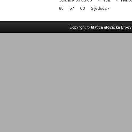
66
67
68
Sljedeća ›
Copyright ©
Matica slovačka Lipov