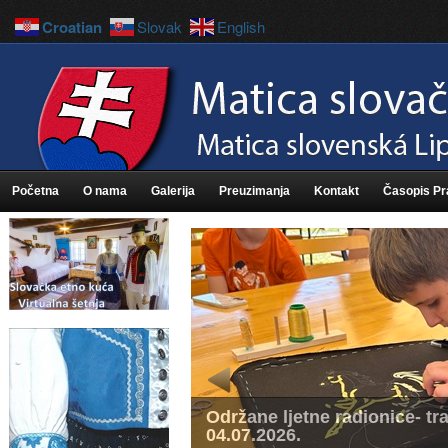
Croatian
Slovak
English
Početna
O nama
Galerija
Preuzimanja
Kontakt
Časopis P
Održane ljetne radionice- tra
04.07.2026.