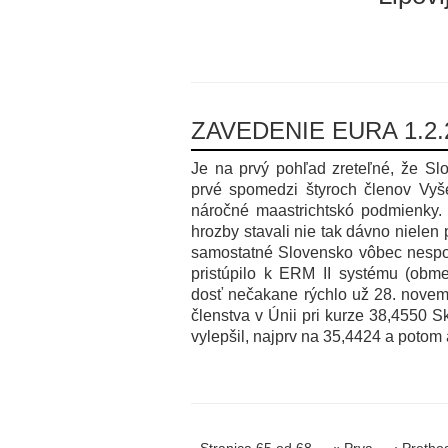
ZAVEDENIE EURA 1.2.
Je na prvý pohľad zreteľné, že Sl
prvé spomedzi štyroch členov Vyše
náročné maastrichtskó podmienky.
hrozby stavali nie tak dávno nielen
samostatné Slovensko vôbec nespoč
pristúpilo k ERM II systému (obm
dosť nečakane rýchlo už 28. novem
členstva v Únii pri kurze 38,4550 S
vylepšil, najprv na 35,4424 a potom
Stranica 65 od 68
« Prva
‹ Pretho