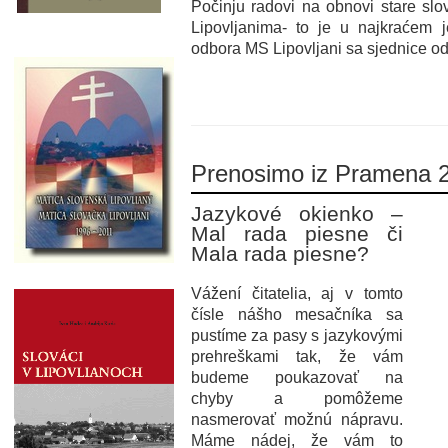
Počinju radovi na obnovi stare slo
Lipovljanima- to je u najkraćem
odbora MS Lipovljani sa sjednice od
Prenosimo iz Pramena 2
Jazykové okienko –
Mal rada piesne či
Mala rada piesne?
Vážení čitatelia, aj v tomto
čísle nášho mesačníka sa
pustíme za pasy s jazykovými
prehreškami tak, že vám
budeme poukazovať na
chyby a pomôžeme
nasmerovať možnú nápravu.
Máme nádej, že vám to